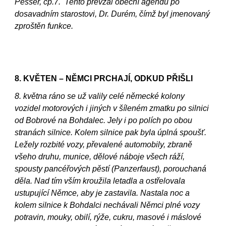
Pesser, čp.7. Tento převzal obecní agendu po
dosavadním starostovi, Dr. Durém, čímž byl jmenovaný
zproštěn funkce.
8. KVĚTEN – NĚMCI PRCHAJÍ, ODKUD PŘIŠLI
8. května ráno se už valily celé německé kolony
vozidel motorových i jiných v šíleném zmatku po silnici
od Bobrové na Bohdalec. Jely i po polích po obou
stranách silnice. Kolem silnice pak byla úplná spoušť.
Ležely rozbité vozy, převalené automobily, zbraně
všeho druhu, munice, dělové náboje všech ráží,
spousty pancéřových pěstí (Panzerfaust), porouchaná
děla. Nad tím vším kroužila letadla a ostřelovala
ustupující Němce, aby je zastavila. Nastala noc a
kolem silnice k Bohdalci nechávali Němci plné vozy
potravin, mouky, obilí, rýže, cukru, masové i máslové