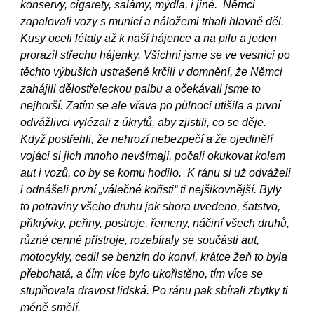
konservy, cigarety, salámy, mýdla, i jiné. Němci
zapalovali vozy s municí a náložemi trhali hlavně děl.
Kusy oceli létaly až k naší hájence a na pilu a jeden
prorazil střechu hájenky. Všichni jsme se ve vesnici po
těchto výbuších ustrašeně krčili v domnění, že Němci
zahájili dělostřeleckou palbu a očekávali jsme to
nejhorší. Zatím se ale vřava po půlnoci utišila a první
odvážlivci vylézali z úkrytů, aby zjistili, co se děje.
Když postřehli, že nehrozí nebezpečí a že ojedinělí
vojáci si jich mnoho nevšímají, počali okukovat kolem
aut i vozů, co by se komu hodilo. K ránu si už odváželi
i odnášeli první „válečné kořisti“ ti nejšikovnější. Byly
to potraviny všeho druhu jak shora uvedeno, šatstvo,
přikrývky, peřiny, postroje, řemeny, náčiní všech druhů,
různé cenné přístroje, rozebíraly se součásti aut,
motocykly, cedil se benzín do konví, krátce žeň to byla
přebohatá, a čím více bylo ukořistěno, tím více se
stupňovala dravost lidská. Po ránu pak sbírali zbytky ti
méně smělí.