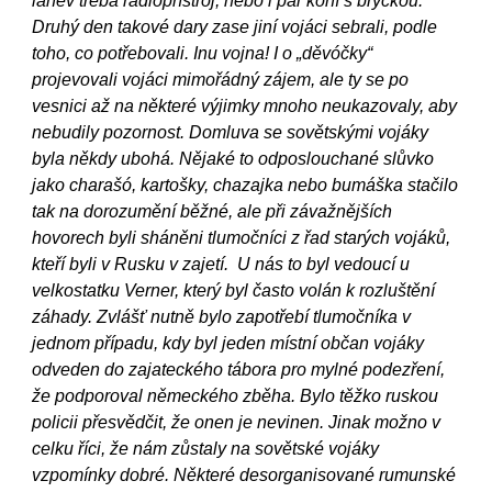
láhev třeba radiopřístroj, nebo i pár koní s bryčkou.
Druhý den takové dary zase jiní vojáci sebrali, podle
toho, co potřebovali. Inu vojna! I o „děvóčky“
projevovali vojáci mimořádný zájem, ale ty se po
vesnici až na některé výjimky mnoho neukazovaly, aby
nebudily pozornost. Domluva se sovětskými vojáky
byla někdy ubohá. Nějaké to odposlouchané slůvko
jako charašó, kartošky, chazajka nebo bumáška stačilo
tak na dorozumění běžné, ale při závažnějších
hovorech byli sháněni tlumočníci z řad starých vojáků,
kteří byli v Rusku v zajetí. U nás to byl vedoucí u
velkostatku Verner, který byl často volán k rozluštění
záhady. Zvlášť nutně bylo zapotřebí tlumočníka v
jednom případu, kdy byl jeden místní občan vojáky
odveden do zajateckého tábora pro mylné podezření,
že podporoval německého zběha. Bylo těžko ruskou
policii přesvědčit, že onen je nevinen. Jinak možno v
celku říci, že nám zůstaly na sovětské vojáky
vzpomínky dobré. Některé desorganisované rumunské