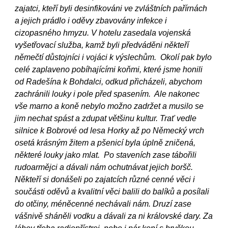
zajatci, kteří byli desinfikováni ve zvláštních pařírnách
a jejich prádlo i oděvy zbavovány infekce i
cizopasného hmyzu. V hotelu zasedala vojenská
vyšetřovací služba, kamž byli předváděni někteří
němečtí důstojníci i vojáci k výslechům. Okolí pak bylo
celé zaplaveno pobíhajícími koňmi, které jsme honili
od Radešína k Bohdalci, odkud přicházeli, abychom
zachránili louky i pole před spasením. Ale nakonec
vše marno a koně nebylo možno zadržet a musilo se
jim nechat spást a zdupat většinu kultur. Trať vedle
silnice k Bobrové od lesa Horky až po Německý vrch
osetá krásným žitem a pšenicí byla úplně zničená,
některé louky jako mlat. Po staveních zase tábořili
rudoarmějci a dávali nám ochutnávat jejich boršč.
Někteří si donášeli po zajatcích různé cenné věci i
součásti oděvů a kvalitní věci balili do balíků a posílali
do otčiny, méněcenné nechávali nám. Druzí zase
vášnivě sháněli vodku a dávali za ni královské dary. Za