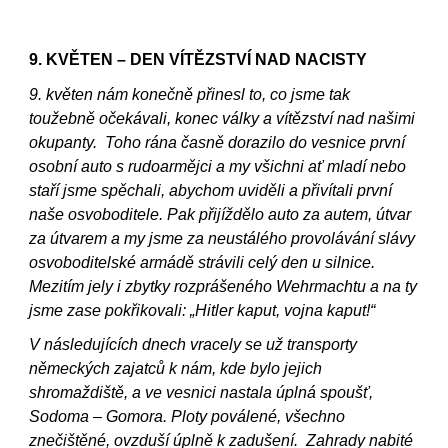
9. KVĚTEN – DEN VÍTĚZSTVÍ NAD NACISTY
9. květen nám konečně přinesl to, co jsme tak
toužebně očekávali, konec války a vítězství nad našimi
okupanty. Toho rána časně dorazilo do vesnice první
osobní auto s rudoarmějci a my všichni ať mladí nebo
staří jsme spěchali, abychom uviděli a přivítali první
naše osvoboditele. Pak přijíždělo auto za autem, útvar
za útvarem a my jsme za neustálého provolávání slávy
osvoboditelské armádě strávili celý den u silnice.
Mezitím jely i zbytky rozprášeného Wehrmachtu a na ty
jsme zase pokřikovali: „Hitler kaput, vojna kaput!“
V následujících dnech vracely se už transporty
německých zajatců k nám, kde bylo jejich
shromaždiště, a ve vesnici nastala úplná spoušť,
Sodoma – Gomora. Ploty poválené, všechno
znečištěné, ovzduší úplně k zadušení. Zahrady nabité