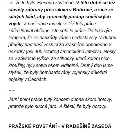
se, že to bylo všechno zbytečné.
V této době se též
stavěly zábrany přes silnici v Bobrové, a sice ze
silných klád, aby zpomalily postup sovětských
vojsk.
Z naší obce musili se též této práce
zúčastňovat občané. Ale celá ta práce šla takovým
tempem, že se barikády vůbec nedostavěly. V dubnu
přelétly nad naší vesnicí za krásného dopoledne 2
eskadry (asi 400 letadel) amerického letectva. Nesly
se v závratné výšce, že stíhačky, které kolem nich
kroužily, byly sotva okem viditelné. Druhý den jsme
slyšeli, že byly bombardovány vojensky důležité
objekty v Čechách.
…..
Jarní polní práce byly koncem dubna skoro hotovy,
protože bylo suché jaro. A štěstí, že byly hotovy.
PRAŽSKÉ POVSTÁNÍ – V RADEŠÍNĚ ZASEDÁ