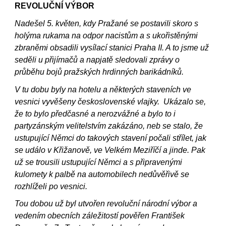
REVOLUČNÍ VÝBOR
Nadešel 5. květen, kdy Pražané se postavili skoro s
holýma rukama na odpor nacistům a s ukořistěnými
zbraněmi obsadili vysílací stanici Praha II. A to jsme už
seděli u přijímačů a napjatě sledovali zprávy o
průběhu bojů pražských hrdinných barikádníků.
V tu dobu byly na hotelu a některých staveních ve
vesnici vyvěšeny československé vlajky. Ukázalo se,
že to bylo předčasné a nerozvážné a bylo to i
partyzánským velitelstvím zakázáno, neb se stalo, že
ustupující Němci do takových stavení počali střílet, jak
se událo v Křižanově, ve Velkém Meziříčí a jinde. Pak
už se trousili ustupující Němci a s připravenými
kulomety k palbě na automobilech nedůvěřivě se
rozhlíželi po vesnici.
Tou dobou už byl utvořen revoluční národní výbor a
vedením obecních záležitostí pověřen František