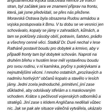
angloamerická vojska stlačovala Němce ze všech
stran, byl začátek jara ve znamení příprav na frontu,
která, jak jsme předvídali, se přes nás přežene.
Moravská Ostrava byla obsazena Rudou armádou a
vojska postupovala k Brnu. V tu dobu se ve vesnici jen
schovávalo, kopaly se jámy v zahradách, kůlnách, a
tam se poklízely zásoby obilí, potravin, šatstvo, prádlo
a všechny cenné věci. Statkář Dr. Duré nechal v lese
Ratháně postavit boudu pro dobytek a krmivo, aby v
případě fronty tam byl dobytek schován. Naproti na
druhém břehu v hustém lese měl vystavěnou boudu
pro svou rodinu, v ní kamínka, pryčny s pokrývkami a
nejnutnějšími věcmi. I mnoho ostatních „prozíravých a
nadmíru horlivých“ občanů kopalo a stavělo v lesích
jámy. Jedni zcela jednoduché, primitivní, jiní zase
důkladné, aby odolávaly střelám a s maskovaným
vchodem. Krátce s pečlivostí vojenských odborníků a
stratégů. Jiní zase s klidem Angličana nedělali vůbec
nic. Jak se pak ale situace válečná vytvářela, ukázalo