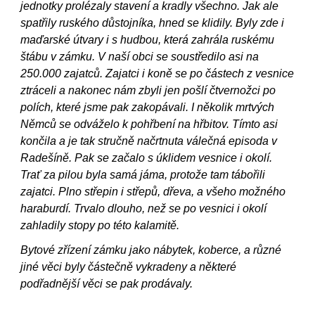
jednotky prolézaly stavení a kradly všechno. Jak ale
spatřily ruského důstojníka, hned se klidily. Byly zde i
maďarské útvary i s hudbou, která zahrála ruskému
štábu v zámku. V naší obci se soustředilo asi na
250.000 zajatců. Zajatci i koně se po částech z vesnice
ztráceli a nakonec nám zbyli jen pošlí čtvernožci po
polích, které jsme pak zakopávali. I několik mrtvých
Němců se odváželo k pohřbení na hřbitov. Tímto asi
končila a je tak stručně načrtnuta válečná episoda v
Radešíně. Pak se začalo s úklidem vesnice i okolí.
Trať za pilou byla samá jáma, protože tam tábořili
zajatci. Plno střepin i střepů, dřeva, a všeho možného
haraburdí. Trvalo dlouho, než se po vesnici i okolí
zahladily stopy po této kalamitě.
Bytové zřízení zámku jako nábytek, koberce, a různé
jiné věci byly částečně vykradeny a některé
podřadnější věci se pak prodávaly.