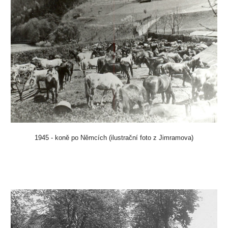
1945 - koně po Němcích (
ilustrační foto z Jimramova
)